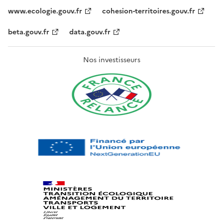
www.ecologie.gouv.fr
cohesion-territoires.gouv.fr
beta.gouv.fr
data.gouv.fr
Nos investisseurs