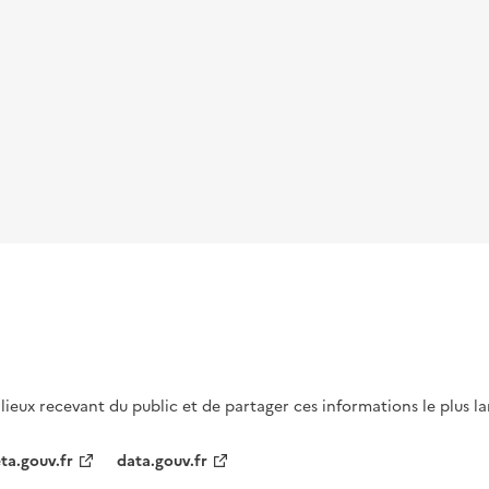
s lieux recevant du public et de partager ces informations le plus l
ta.gouv.fr
data.gouv.fr