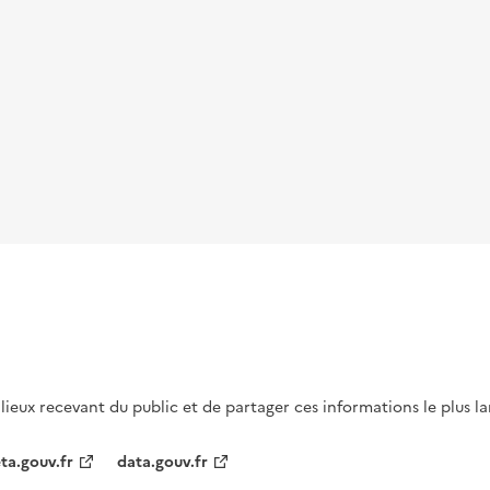
s lieux recevant du public et de partager ces informations le plus l
ta.gouv.fr
data.gouv.fr