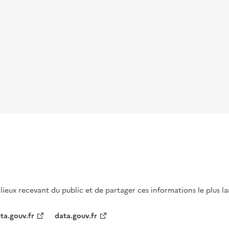
s lieux recevant du public et de partager ces informations le plus l
ta.gouv.fr
data.gouv.fr