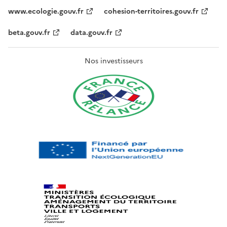
www.ecologie.gouv.fr
cohesion-territoires.gouv.fr
beta.gouv.fr
data.gouv.fr
Nos investisseurs