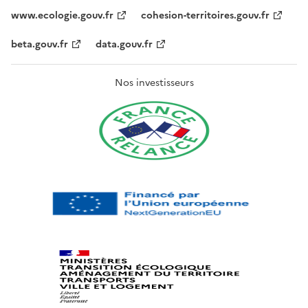
www.ecologie.gouv.fr
cohesion-territoires.gouv.fr
beta.gouv.fr
data.gouv.fr
Nos investisseurs