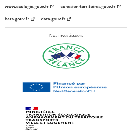
www.ecologie.gouv.fr
cohesion-territoires.gouv.fr
beta.gouv.fr
data.gouv.fr
Nos investisseurs