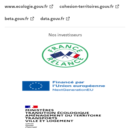
www.ecologie.gouv.fr
cohesion-territoires.gouv.fr
beta.gouv.fr
data.gouv.fr
Nos investisseurs