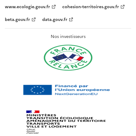
www.ecologie.gouv.fr
cohesion-territoires.gouv.fr
beta.gouv.fr
data.gouv.fr
Nos investisseurs