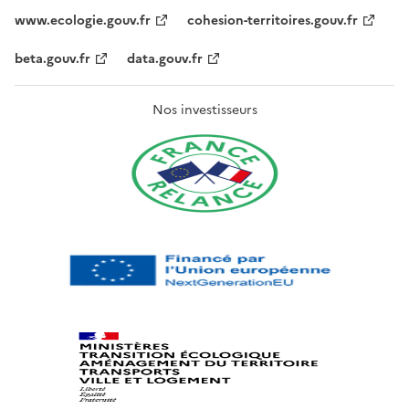
www.ecologie.gouv.fr
cohesion-territoires.gouv.fr
beta.gouv.fr
data.gouv.fr
Nos investisseurs