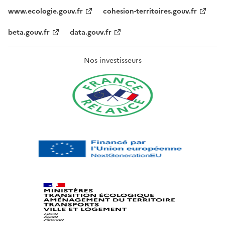
www.ecologie.gouv.fr
cohesion-territoires.gouv.fr
beta.gouv.fr
data.gouv.fr
Nos investisseurs