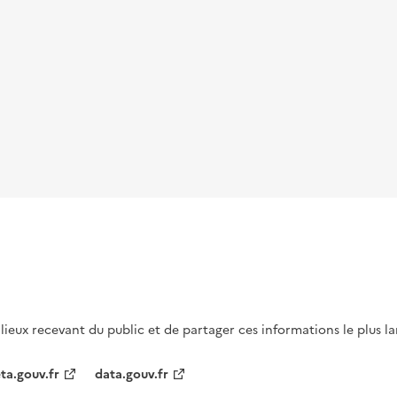
s lieux recevant du public et de partager ces informations le plus l
ta.gouv.fr
data.gouv.fr