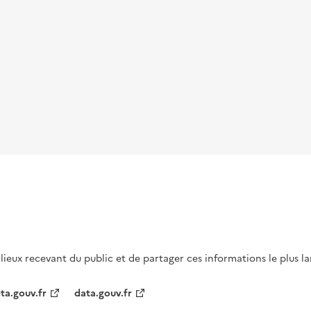
s lieux recevant du public et de partager ces informations le plus l
ta.gouv.fr
data.gouv.fr