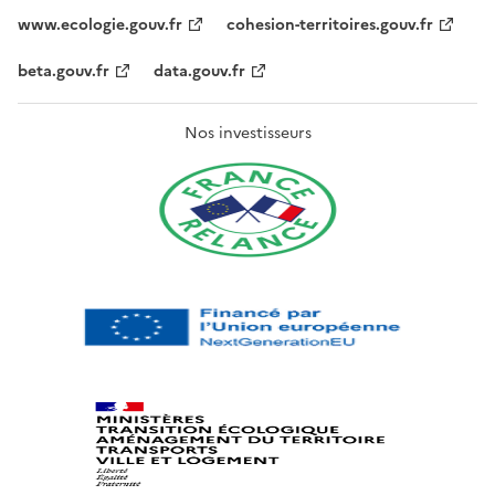
www.ecologie.gouv.fr
cohesion-territoires.gouv.fr
beta.gouv.fr
data.gouv.fr
Nos investisseurs