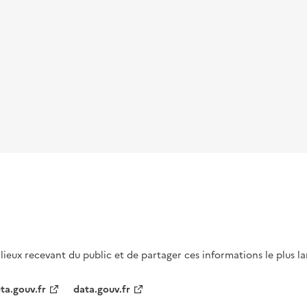
s lieux recevant du public et de partager ces informations le plus l
ta.gouv.fr
data.gouv.fr