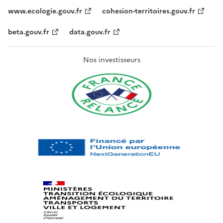
www.ecologie.gouv.fr
cohesion-territoires.gouv.fr
beta.gouv.fr
data.gouv.fr
Nos investisseurs