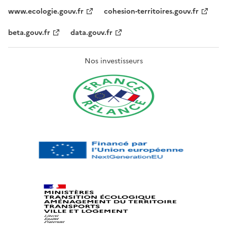
www.ecologie.gouv.fr
cohesion-territoires.gouv.fr
beta.gouv.fr
data.gouv.fr
Nos investisseurs