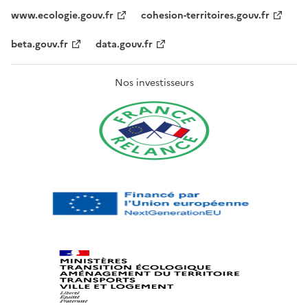
www.ecologie.gouv.fr
cohesion-territoires.gouv.fr
beta.gouv.fr
data.gouv.fr
Nos investisseurs