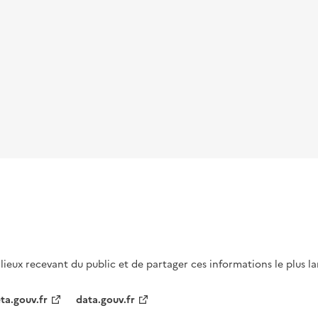
s lieux recevant du public et de partager ces informations le plus l
ta.gouv.fr
data.gouv.fr