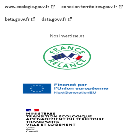
www.ecologie.gouv.fr
cohesion-territoires.gouv.fr
beta.gouv.fr
data.gouv.fr
Nos investisseurs