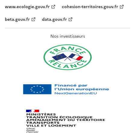
www.ecologie.gouv.fr
cohesion-territoires.gouv.fr
beta.gouv.fr
data.gouv.fr
Nos investisseurs