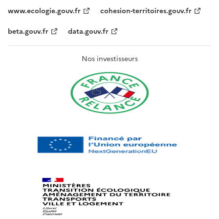
www.ecologie.gouv.fr
cohesion-territoires.gouv.fr
beta.gouv.fr
data.gouv.fr
Nos investisseurs