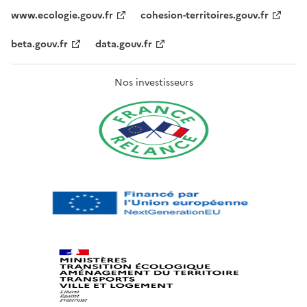
www.ecologie.gouv.fr
cohesion-territoires.gouv.fr
beta.gouv.fr
data.gouv.fr
Nos investisseurs