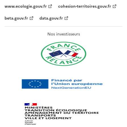
www.ecologie.gouv.fr
cohesion-territoires.gouv.fr
beta.gouv.fr
data.gouv.fr
Nos investisseurs