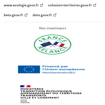
www.ecologie.gouv.fr
cohesion-territoires.gouv.fr
beta.gouv.fr
data.gouv.fr
Nos investisseurs