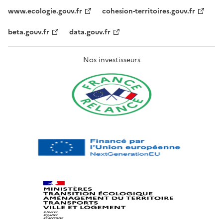
www.ecologie.gouv.fr
cohesion-territoires.gouv.fr
beta.gouv.fr
data.gouv.fr
Nos investisseurs