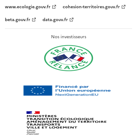
www.ecologie.gouv.fr
cohesion-territoires.gouv.fr
beta.gouv.fr
data.gouv.fr
Nos investisseurs