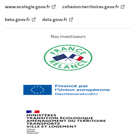
www.ecologie.gouv.fr
cohesion-territoires.gouv.fr
beta.gouv.fr
data.gouv.fr
Nos investisseurs