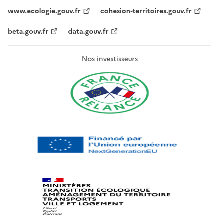
www.ecologie.gouv.fr
cohesion-territoires.gouv.fr
beta.gouv.fr
data.gouv.fr
Nos investisseurs