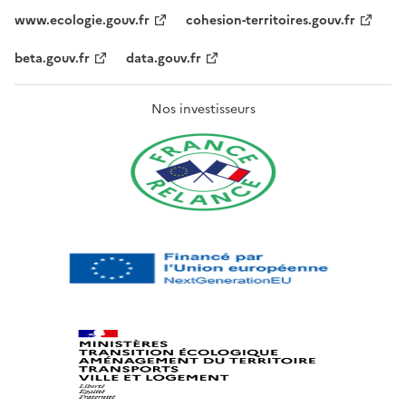
www.ecologie.gouv.fr
cohesion-territoires.gouv.fr
beta.gouv.fr
data.gouv.fr
Nos investisseurs