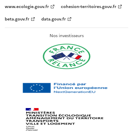
www.ecologie.gouv.fr
cohesion-territoires.gouv.fr
beta.gouv.fr
data.gouv.fr
Nos investisseurs