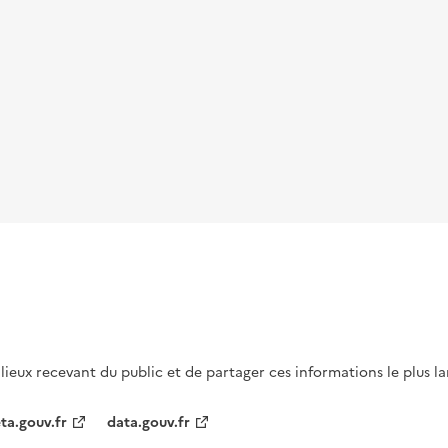
s lieux recevant du public et de partager ces informations le plus l
ta.gouv.fr
data.gouv.fr