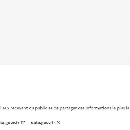
s lieux recevant du public et de partager ces informations le plus l
ta.gouv.fr
data.gouv.fr