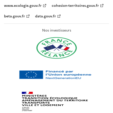
www.ecologie.gouv.fr
cohesion-territoires.gouv.fr
beta.gouv.fr
data.gouv.fr
Nos investisseurs