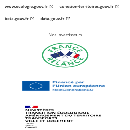
www.ecologie.gouv.fr
cohesion-territoires.gouv.fr
beta.gouv.fr
data.gouv.fr
Nos investisseurs