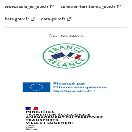
www.ecologie.gouv.fr
cohesion-territoires.gouv.fr
beta.gouv.fr
data.gouv.fr
Nos investisseurs