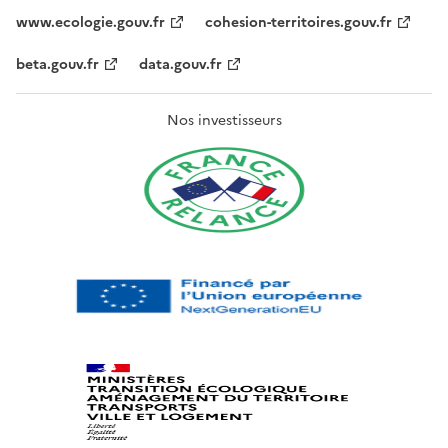
www.ecologie.gouv.fr
cohesion-territoires.gouv.fr
beta.gouv.fr
data.gouv.fr
Nos investisseurs