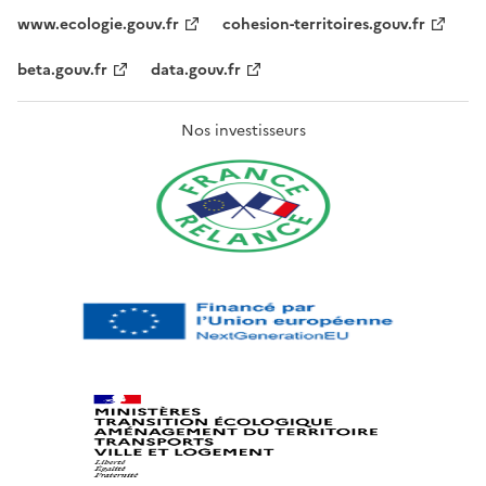
www.ecologie.gouv.fr
cohesion-territoires.gouv.fr
beta.gouv.fr
data.gouv.fr
Nos investisseurs