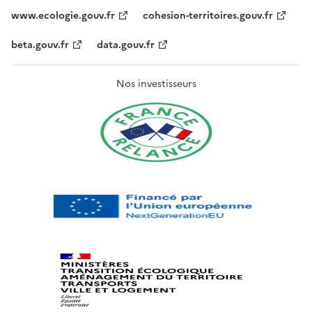
www.ecologie.gouv.fr
cohesion-territoires.gouv.fr
beta.gouv.fr
data.gouv.fr
Nos investisseurs