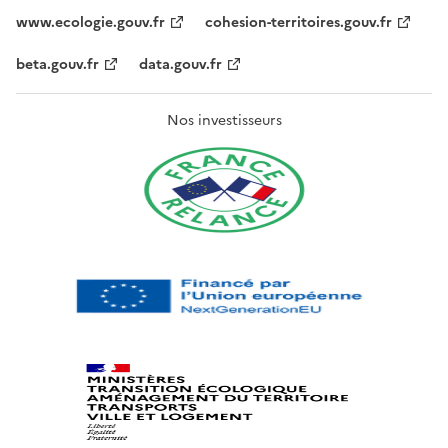
www.ecologie.gouv.fr
cohesion-territoires.gouv.fr
beta.gouv.fr
data.gouv.fr
Nos investisseurs