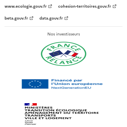
www.ecologie.gouv.fr
cohesion-territoires.gouv.fr
beta.gouv.fr
data.gouv.fr
Nos investisseurs