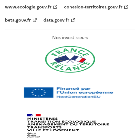
www.ecologie.gouv.fr
cohesion-territoires.gouv.fr
beta.gouv.fr
data.gouv.fr
Nos investisseurs