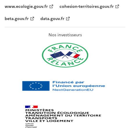
www.ecologie.gouv.fr
cohesion-territoires.gouv.fr
beta.gouv.fr
data.gouv.fr
Nos investisseurs