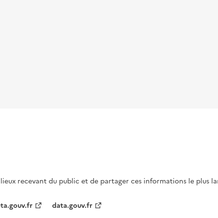
s lieux recevant du public et de partager ces informations le plus l
ta.gouv.fr
data.gouv.fr