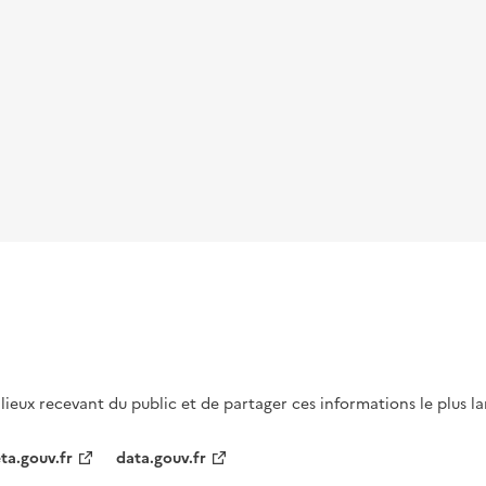
s lieux recevant du public et de partager ces informations le plus l
ta.gouv.fr
data.gouv.fr