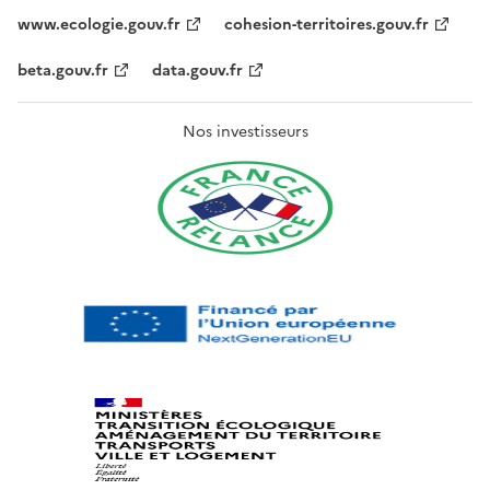
www.ecologie.gouv.fr
cohesion-territoires.gouv.fr
beta.gouv.fr
data.gouv.fr
Nos investisseurs