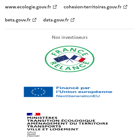
www.ecologie.gouv.fr
cohesion-territoires.gouv.fr
beta.gouv.fr
data.gouv.fr
Nos investisseurs