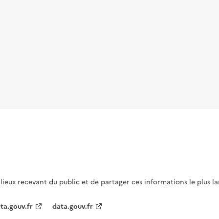
s lieux recevant du public et de partager ces informations le plus l
ta.gouv.fr
data.gouv.fr