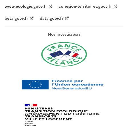
www.ecologie.gouv.fr
cohesion-territoires.gouv.fr
beta.gouv.fr
data.gouv.fr
Nos investisseurs