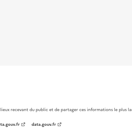
s lieux recevant du public et de partager ces informations le plus l
ta.gouv.fr
data.gouv.fr